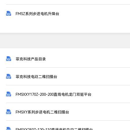

FMSZ系列步进电机升降台

菲克科技产品目录

菲克科技电动二维扫描台

FMSXXY170Z-200-200直线电机龙门双驱平台

FMSXY系列步进电机二维扫描台

FMSXY250Z-120-110直线电机中空二维扫描台