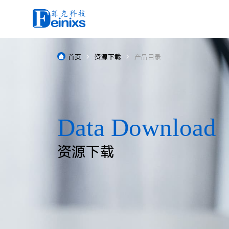
常规电动位移台
首页
资源下载
产品目录



Data Download
Application Area
News
About Us
brand
真空位移台
电动平移台

资源下载
应用领域
新闻中心
关于我们
品牌
控制器
电动升降台
驱控一体智能位移台
手动位移台
电动直驱旋转台
电动光机器件
电动蜗轮蜗杆旋转台
光学平台
气浮位移台
电动角位台
高精度凸轮转台
电动二维扫描台
定制服务