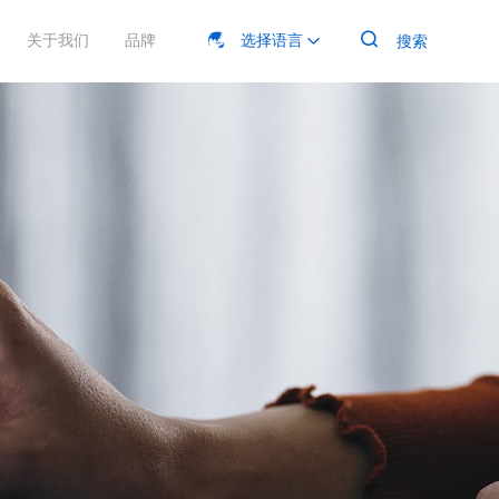

关于我们
品牌
选择语言
搜索

电动平移台
产品手册
光学实验
展会信息
加入菲克
四川菲克





克科技专注于精密运动控制领域，其电动平移台产品系列以
软件
生物医疗


精度、高性能和卓越的可靠性，在光学、生命科学、半导
、纳米技术等领域，为各种精密应用提供精准的线性定位和
激光加工

动控制解决方案。
MORE
