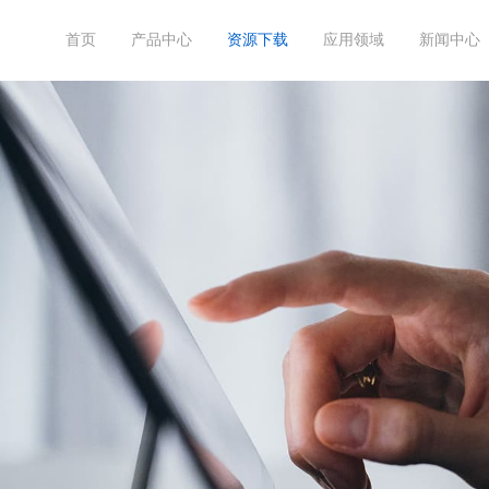
首页
产品中心
资源下载
应用领域
新闻中心
产品目录
半导体
公司新闻
关于菲克
上海啁啾





菲
产品图纸
工业自动化
产品动态
联系菲克
四川飞目星





高
体
使用说明视频
3D打印


运