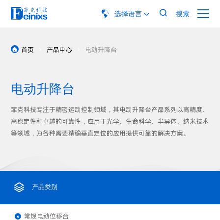

选择语言
搜索

首页
产品中心
电动升降台



电动升降台
菲克科技专注于精密运动控制领域，其电动升降台产品系列以高精度、
高稳定性和卓越的可靠性，应用于光学、生命科学、半导体、纳米技术
等领域，为各种需要精确垂直定位的应用提供可靠的解决方案。

产品类别
常规电动位移台