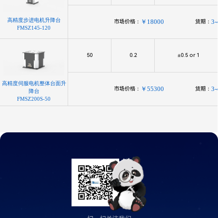
高精度步进电机升降台
市场价格：
￥18000
货期：
3
FMSZ145-120
50
0.2
±0.5 or 1
高精度伺服电机整体台面升
市场价格：
￥55300
货期：
3
降台
FMSZ200S-50