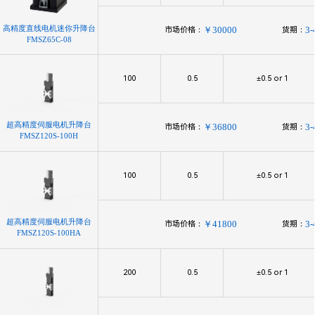
高精度直线电机迷你升降台
市场价格：
￥30000
货期：
3
FMSZ65C-08
100
0.5
±0.5 or 1
超高精度伺服电机升降台
市场价格：
￥36800
货期：
3
FMSZ120S-100H
100
0.5
±0.5 or 1
超高精度伺服电机升降台
市场价格：
￥41800
货期：
3
FMSZ120S-100HA
200
0.5
±0.5 or 1