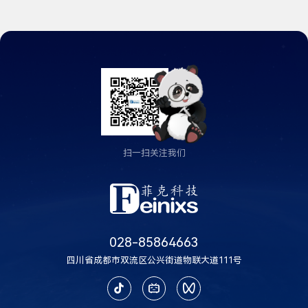
扫一扫关注我们
028-85864663
四川省成都市双流区公兴街道物联大道111号


