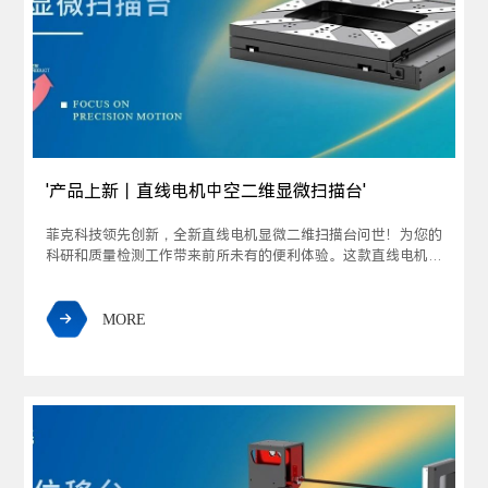
'产品上新丨直线电机中空二维显微扫描台'
菲克科技领先创新，全新直线电机显微二维扫描台问世！为您的
科研和质量检测工作带来前所未有的便利体验。这款直线电机显
微二维扫描台是一款精密设备，用于实现高精度、快速响应、小
型承载和自动化显微位移控制。超薄外形尺寸下，提供卓越的定
位性能。
MORE
