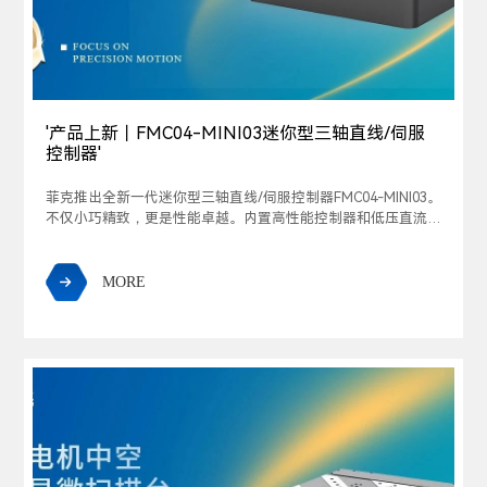
'产品上新丨FMC04-MINI03迷你型三轴直线/伺服
控制器'
菲克推出全新一代迷你型三轴直线/伺服控制器FMC04-MINI03。
不仅小巧精致，更是性能卓越。内置高性能控制器和低压直流驱
动，结合高精度光栅尺和高性能控制模块，构建完美闭环控制系
统，实现对小型直线/伺服位移台的速度、位置和力矩的精准控
制。
MORE
