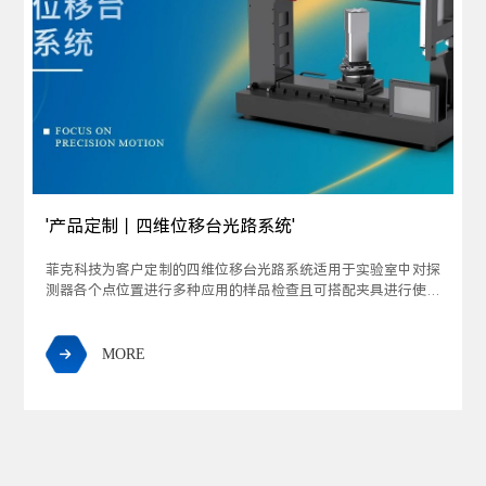
'产品定制丨四维位移台光路系统'
菲克科技为客户定制的四维位移台光路系统适用于实验室中对探
测器各个点位置进行多种应用的样品检查且可搭配夹具进行使
用。该系统具有坚固的结构和卓越的性能，在各种精密科研和工
业生产环节广泛应用，其中包括检测设备、光学实验和光学系统
以及X光成像领域。
MORE
